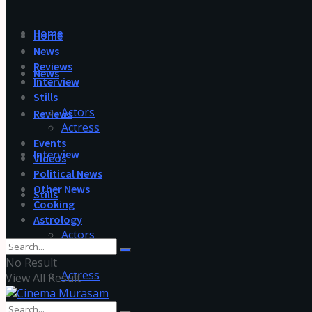
Home
Home
News
Reviews
News
Interview
Stills
Actors
Reviews
Actress
Events
Interview
Videos
Political News
Other News
Stills
Cooking
Astrology
Actors
No Result
Actress
View All Result