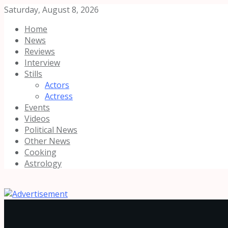
Saturday, August 8, 2026
Home
News
Reviews
Interview
Stills
Actors
Actress
Events
Videos
Political News
Other News
Cooking
Astrology