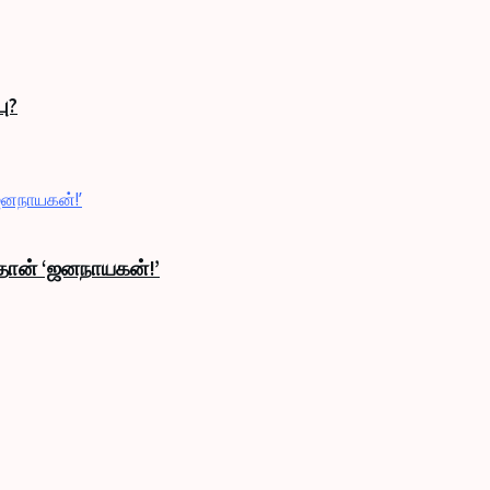
ு?
தான் ‘ஜனநாயகன்!’