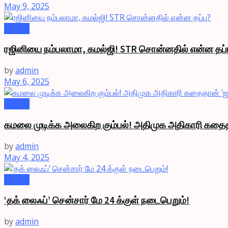
May 9, 2025
Videos
ரஜினியை நம்பலாமா, கமல்ஜி! STR சொன்னதில் என்ன தப்ப
by
admin
May 6, 2025
Videos
கமலை முடிக்க அலைகிற கும்பல்! அதிமுக அதிகாரி கதை
by
admin
May 4, 2025
Videos
‘தக் லைஃப்’ சென்சார் மே 24 க்குள் நடைபெறும்!
by
admin