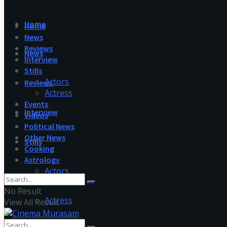
Home
Home
News
Reviews
News
Interview
Stills
Actors
Reviews
Actress
Events
Interview
Videos
Political News
Other News
Stills
Cooking
Astrology
Actors
No Result
Actress
View All Result