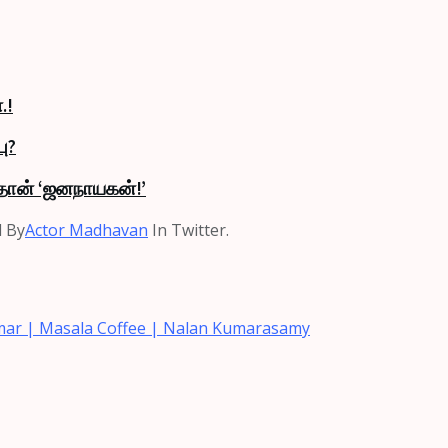
.!
ு?
தான் ‘ஜனநாயகன்!’
d By
Actor Madhavan
In Twitter.
 Kumar | Masala Coffee | Nalan Kumarasamy