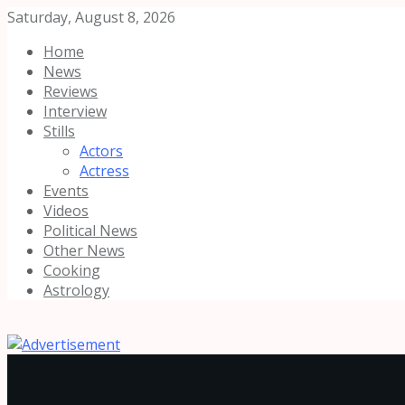
Saturday, August 8, 2026
Home
News
Reviews
Interview
Stills
Actors
Actress
Events
Videos
Political News
Other News
Cooking
Astrology