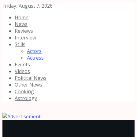
Friday, August 7, 2026
Home
News
Reviews
Interview
Stills
Actors
Actress
Events
Videos
Political News
Other News
Cooking
Astrology