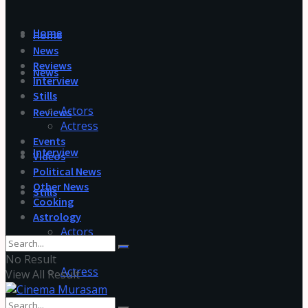
Home
Home
News
Reviews
News
Interview
Stills
Actors
Reviews
Actress
Events
Interview
Videos
Political News
Other News
Stills
Cooking
Astrology
Actors
No Result
Actress
View All Result