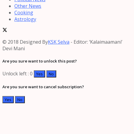
Other News
Cooking
Astrology
© 2018 Designed By
KSK Selva
- Editor: ‘Kalaimaamani’
Devi Mani
Are you sure want to unlock this post?
Unlock left : 0
Yes
No
Are you sure want to cancel subscription?
Yes
No