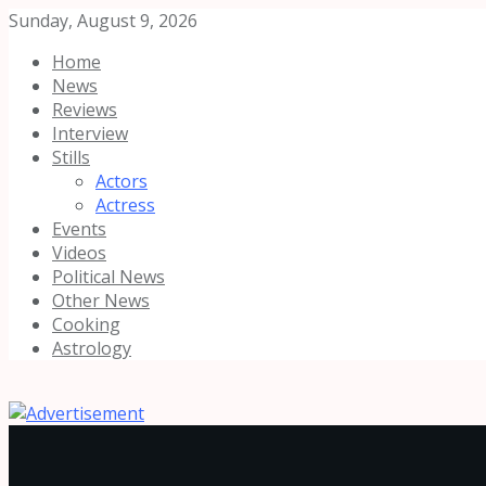
Sunday, August 9, 2026
Home
News
Reviews
Interview
Stills
Actors
Actress
Events
Videos
Political News
Other News
Cooking
Astrology