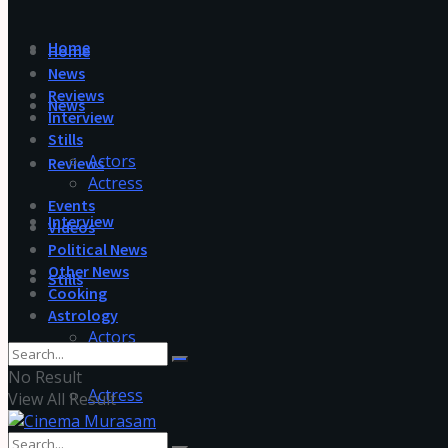
Home
Home
News
Reviews
News
Interview
Stills
Actors
Reviews
Actress
Events
Interview
Videos
Political News
Other News
Stills
Cooking
Astrology
Actors
No Result
Actress
View All Result