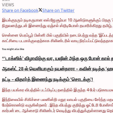
VIEWS
Share on Facebook
Share on Twitter
இயக்குநரும் நடிகருமான எஸ்.ஜே.சூர்யா 10 ஆண்டுகளுக்குப் பிறகு ‘கி
நிறுவனத்துடன் இணைந்து ஏஞ்சல் ஸ்டூடியோஸ் தயாரிக்கிறது தமிழ், 
சென்னை பெரம்பூர் பின்னி மில் பகுதியில் நடைபெற்று வந்த ‘இப்படத்த
காட்சியை படமாக்குவதற்காக சிலிண்டரில் வாயு நிரப்பப்பட்டுவந்ததா
You might also like
“‘டாக்ஸிக்’ விழாவிற்கு வர, யஷின் அந்த ஒரு போன் கால்
ஆகஸ்ட் 28-ல் வெளியாகும் நயன்தாரா – கவின் நடித்த ‘ஹா
நட்டி – விதார்த் இணைந்து நடிக்கும் ‘சொடக்கு’!
இந்த பயங்கர விபத்தில் படப்பிடிப்பு தளத்தில் இருந்த 4 பேர் படுக
இந்நிலையில் சிகிச்சை பலனின்றி மதுர வாயல் பகுதியை சேர்ந்த மதன்
மேற்கொண்டு வருகின்றனர் . இந்த விபத்து குறித்து ஓட்டேரி போலீசா
கார்பன் டை ஆக்சைடு சிலிண்டர் வெடித்து விபத்துக்குள்ளானது தெ