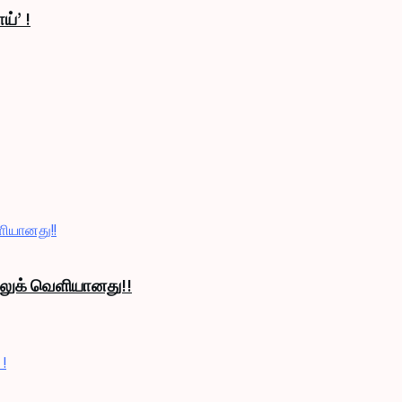
ய்’ !
் லுக் வெளியானது!!