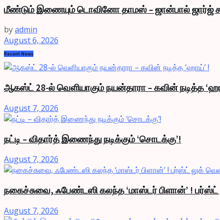
மீண்டும் இணையும் டொவினோ தாமஸ் – ஜான்பால் ஜார்ஜ் க
by
admin
August 6, 2026
Recent News
ஆகஸ்ட் 28-ல் வெளியாகும் நயன்தாரா – கவின் நடித்த ‘ஹா
August 7, 2026
நட்டி – விதார்த் இணைந்து நடிக்கும் ‘சொடக்கு’!
August 7, 2026
நகைச்சுவை, ஃபேண்டஸி கலந்த ‘மாஸ்டர் பிளான்’ ! பர்ஸ்ட
August 7, 2026