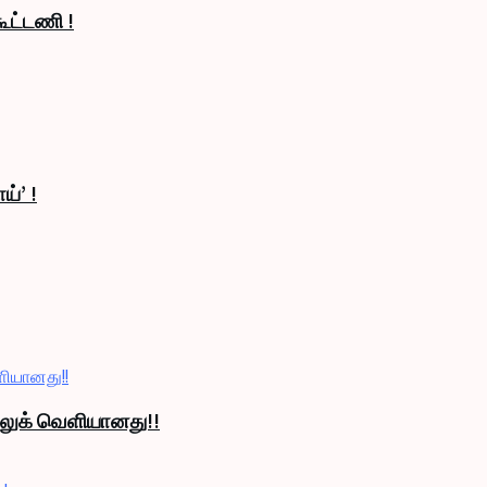
ூட்டணி !
ய்’ !
் லுக் வெளியானது!!