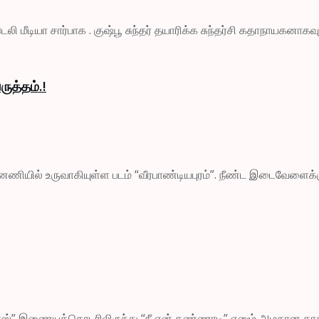
ி மீடியா சார்பாக . குஷ்பூ சுந்தர் தயாரிக்க சுந்தர்சி கதாநாயகனாகவ
ுத்தம்.!
பின்னணியில் உருவாகியுள்ள படம் “வீரபாண்டியபுரம்”. நீண்ட இடைவேளைக்கு
ட்ரிப்ள்ஸ்” இணையத்தொடரிலிருந்து “நீ என் கண்ணாடி” எனும் அழகான க