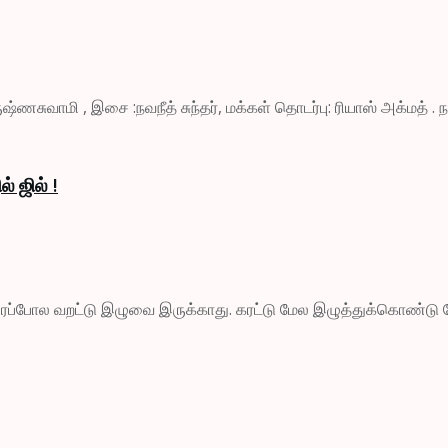
ிருஷ்ணசுவாமி , இசை :நவநீத் சுந்தர், மக்கள் தொடர்பு: ரியாஸ் அக்மத் . நடி
ல் ஜில் !
சிலரைப்போல வறட்டு இழுவை இருக்காது. கரட்டு மேல இழுத்துக்கொண்டு 