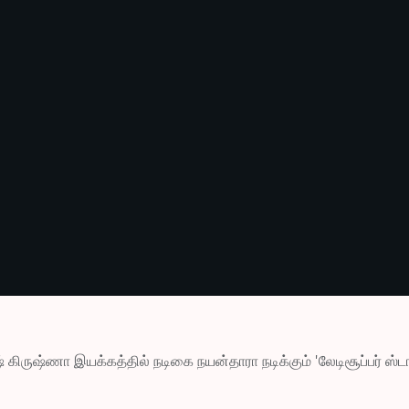
் கிருஷ்ணா இயக்கத்தில் நடிகை நயன்தாரா நடிக்கும் 'லேடிசூப்பர் ஸ்டார