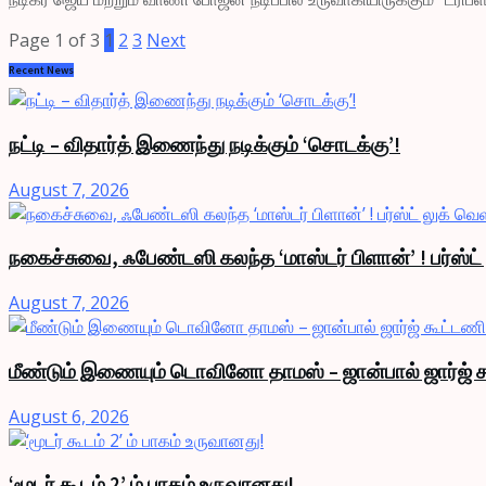
Page 1 of 3
1
2
3
Next
Recent News
நட்டி – விதார்த் இணைந்து நடிக்கும் ‘சொடக்கு’!
August 7, 2026
நகைச்சுவை, ஃபேண்டஸி கலந்த ‘மாஸ்டர் பிளான்’ ! பர்ஸ்ட
August 7, 2026
மீண்டும் இணையும் டொவினோ தாமஸ் – ஜான்பால் ஜார்ஜ் க
August 6, 2026
‘மூடர் கூடம் 2’ ம் பாகம் உருவானது!