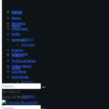
Home
Home
News
Reviews
News
Interview
Stills
Actors
Reviews
Actress
Events
Interview
Videos
Political News
Other News
Stills
Cooking
Astrology
Actors
No Result
Actress
View All Result