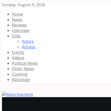
Sunday, August 9, 2026
Home
News
Reviews
Interview
Stills
Actors
Actress
Events
Videos
Political News
Other News
Cooking
Astrology