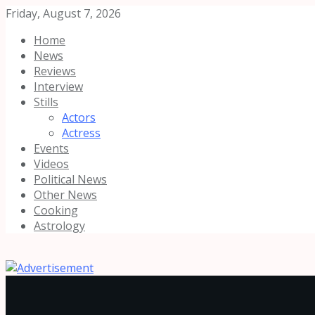
Friday, August 7, 2026
Home
News
Reviews
Interview
Stills
Actors
Actress
Events
Videos
Political News
Other News
Cooking
Astrology