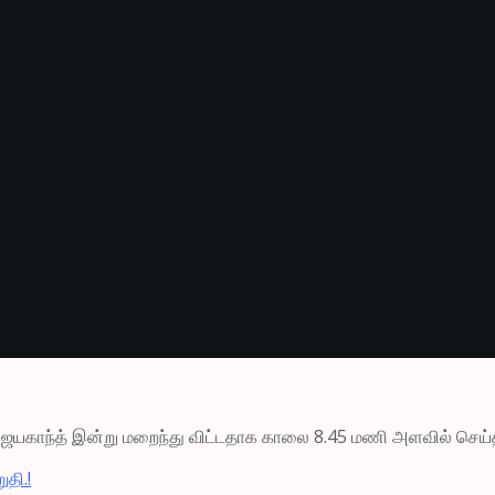
த விஜயகாந்த் இன்று மறைந்து விட்டதாக காலை 8.45 மணி அளவில் செ