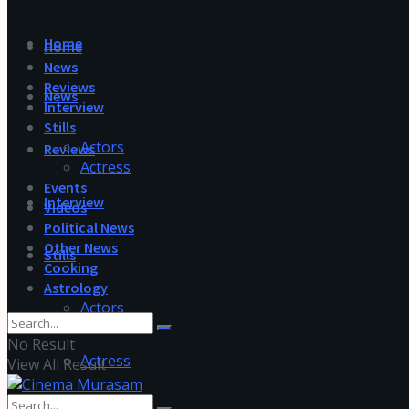
Home
Home
News
Reviews
News
Interview
Stills
Actors
Reviews
Actress
Events
Interview
Videos
Political News
Other News
Stills
Cooking
Astrology
Actors
No Result
Actress
View All Result