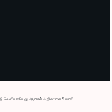
ய்தி வெளியாகியது. ஆனால் அதிகாலை 5 மணி ...