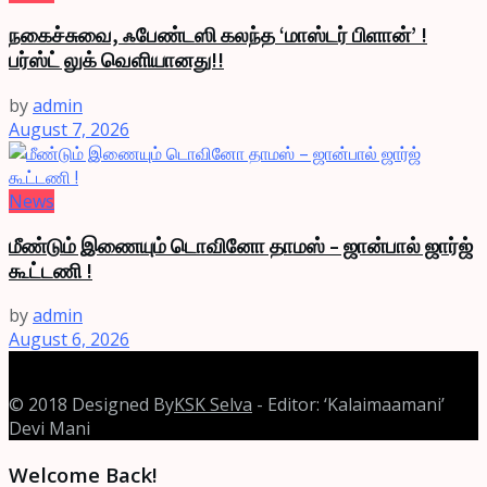
நகைச்சுவை, ஃபேண்டஸி கலந்த ‘மாஸ்டர் பிளான்’ !
பர்ஸ்ட் லுக் வெளியானது!!
by
admin
August 7, 2026
News
மீண்டும் இணையும் டொவினோ தாமஸ் – ஜான்பால் ஜார்ஜ்
கூட்டணி !
by
admin
August 6, 2026
© 2018 Designed By
KSK Selva
- Editor: ‘Kalaimaamani’
Devi Mani
Welcome Back!