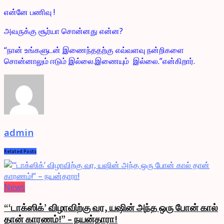
என்னே பணிவு !
அவருக்கு சூர்யா சொன்னது என்ன?
“நான் உங்களுடன் இணைந்ததற்கு எவ்வளவு நன்றிகளை
சொன்னாலும் ஈடும் இல்லை.இணையும் இல்லை.”என்கிறார்.
admin
Related
Posts
News
“‘டாக்ஸிக்’ விழாவிற்கு வர, யஷின் அந்த ஒரு போன் கால்
தான் காரணம்!” – நயன்தாரா!