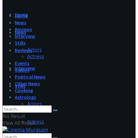
Home
Home
News
Reviews
News
Interview
Stills
Actors
Reviews
Actress
Events
Interview
Videos
Political News
Other News
Stills
Cooking
Astrology
Actors
No Result
Actress
View All Result