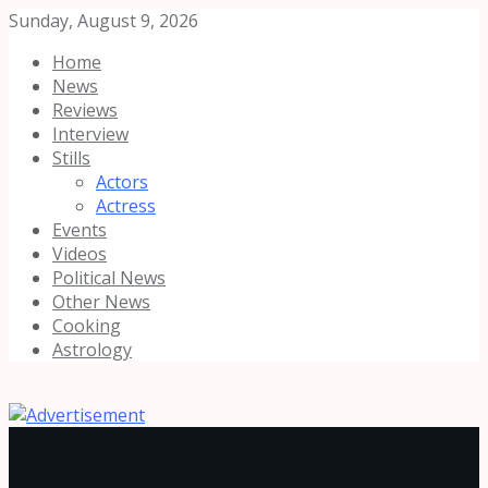
Sunday, August 9, 2026
Home
News
Reviews
Interview
Stills
Actors
Actress
Events
Videos
Political News
Other News
Cooking
Astrology