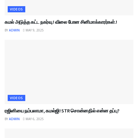
VIDEOS
கமல் அடுத்த கட்ட நகர்வு.! விலை போன சினிமாக்காரர்கள்.!
BY
ADMIN
MAY 9, 2025
VIDEOS
ரஜினியை நம்பலாமா, கமல்ஜி! STR சொன்னதில் என்ன தப்பு?
BY
ADMIN
MAY 6, 2025