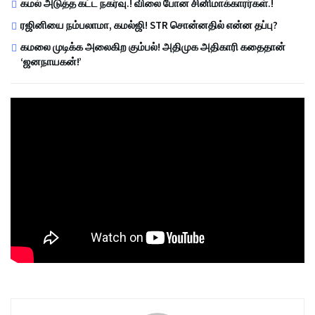
கமல் அடுத்த கட்ட நகர்வு.! விலை போன சினிமாக்காரர்கள்.!
ரஜினியை நம்பலாமா, கமல்ஜி! STR சொன்னதில் என்ன தப்பு?
கமலை முடிக்க அலைகிற கும்பல்! அதிமுக அதிகாரி கதைதான்
‘ஜனநாயகன்!’