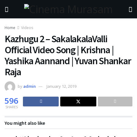
Home
Videos
Kazhugu 2 – SakalakalaValli
Official Video Song | Krishna |
Yashika Aannand | Yuvan Shankar
Raja
by
admin
January 12, 2019
596
SHARES
You might also like