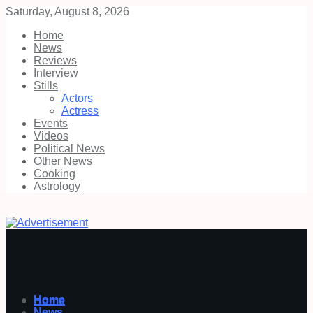
Saturday, August 8, 2026
Home
News
Reviews
Interview
Stills
Actors
Actress
Events
Videos
Political News
Other News
Cooking
Astrology
Home
Home
News