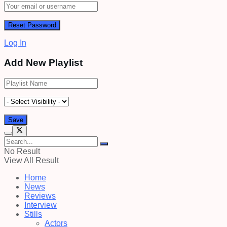
Log In
Add New Playlist
No Result
View All Result
Home
News
Reviews
Interview
Stills
Actors