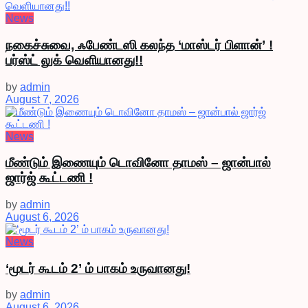
News
நகைச்சுவை, ஃபேண்டஸி கலந்த ‘மாஸ்டர் பிளான்’ !
பர்ஸ்ட் லுக் வெளியானது!!
by
admin
August 7, 2026
News
மீண்டும் இணையும் டொவினோ தாமஸ் – ஜான்பால்
ஜார்ஜ் கூட்டணி !
by
admin
August 6, 2026
News
‘மூடர் கூடம் 2’ ம் பாகம் உருவானது!
by
admin
August 6, 2026