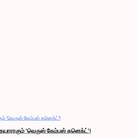
தயாராகும் ‘வெருஸ் கேம்பஸ் கனெக்ட்’!