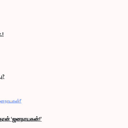
.!
ு?
தான் ‘ஜனநாயகன்!’