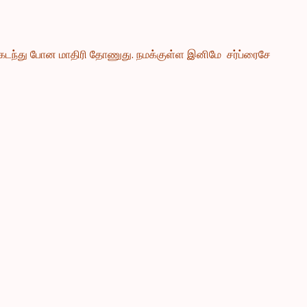
கமே கடந்து போன மாதிரி தோணுது. நமக்குள்ள இனிமே சர்ப்ரைசே