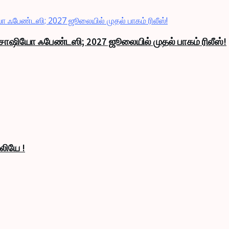
்ட சோஷியோ ஃபேண்டஸி; 2027 ஜூலையில் முதல் பாகம் ரிலீஸ்!
லியே !