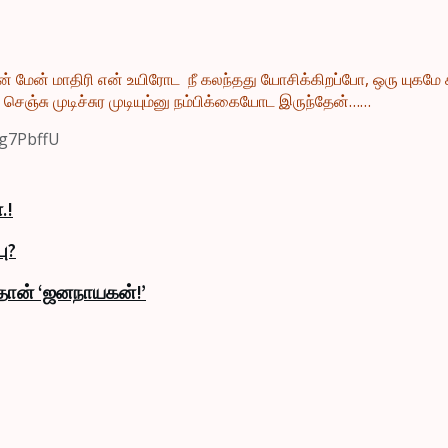
, அயன் மேன் மாதிரி என் உயிரோட நீ கலந்தது யோசிக்கிறப்போ, ஒரு யு
சு முடிச்சுர முடியும்னு நம்பிக்கையோட இருந்தேன்……
sg7PbffU
.!
ு?
தான் ‘ஜனநாயகன்!’