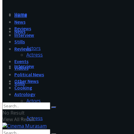
Home
Home
News
Reviews
News
Interview
Stills
Actors
Reviews
Actress
Events
Interview
Videos
Political News
Other News
Stills
Cooking
Astrology
Actors
No Result
Actress
View All Result