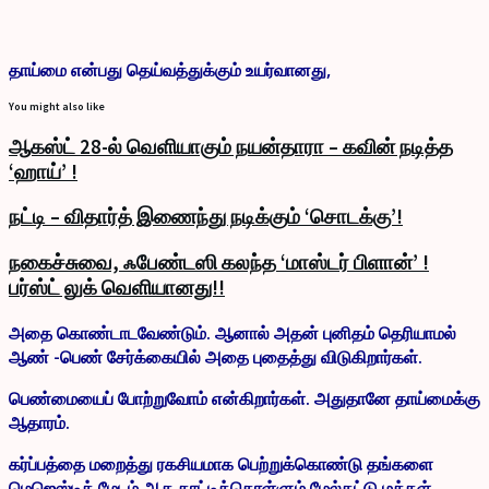
தாய்மை என்பது தெய்வத்துக்கும் உயர்வானது,
You might also like
ஆகஸ்ட் 28-ல் வெளியாகும் நயன்தாரா – கவின் நடித்த
‘ஹாய்’ !
நட்டி – விதார்த் இணைந்து நடிக்கும் ‘சொடக்கு’!
நகைச்சுவை, ஃபேண்டஸி கலந்த ‘மாஸ்டர் பிளான்’ !
பர்ஸ்ட் லுக் வெளியானது!!
அதை கொண்டாடவேண்டும். ஆனால் அதன் புனிதம் தெரியாமல்
ஆண் -பெண் சேர்க்கையில் அதை புதைத்து விடுகிறார்கள்.
பெண்மையைப் போற்றுவோம் என்கிறார்கள். அதுதானே தாய்மைக்கு
ஆதாரம்.
கர்ப்பத்தை மறைத்து ரகசியமாக பெற்றுக்கொண்டு தங்களை
மெஜெஸ்டிக் மேடம் ஆக காட்டிக்கொள்ளும் மேல்தட்டு மக்கள்