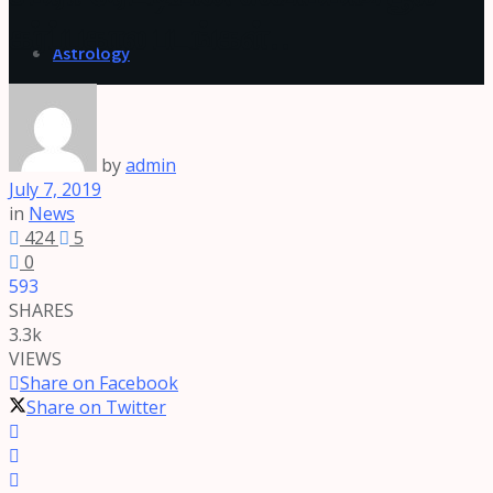
கர்ப்பகால படங்கள்.!
Astrology
by
admin
July 7, 2019
in
News
424
5
0
593
SHARES
3.3k
VIEWS
Share on Facebook
Share on Twitter