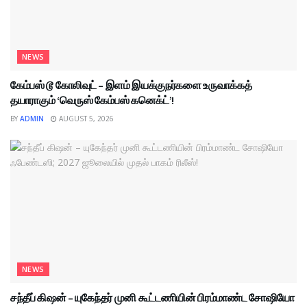
NEWS
கேம்பஸ் டூ கோலிவுட் – இளம் இயக்குநர்களை உருவாக்கத்
தயாராகும் ‘வெருஸ் கேம்பஸ் கனெக்ட்’!
BY
ADMIN
AUGUST 5, 2026
NEWS
சந்தீப் கிஷன் – யுகேந்தர் முனி கூட்டணியின் பிரம்மாண்ட சோஷியோ