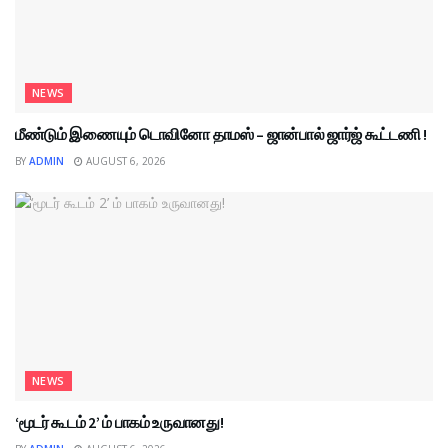
NEWS
மீண்டும் இணையும் டொவினோ தாமஸ் – ஜான்பால் ஜார்ஜ் கூட்டணி !
BY
ADMIN
AUGUST 6, 2026
NEWS
‘மூடர் கூடம் 2’ ம் பாகம் உருவானது!