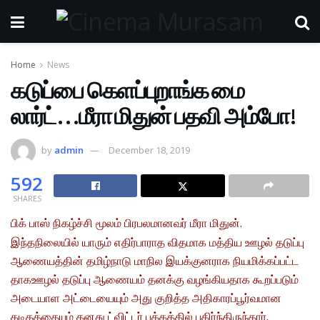
Home
News
கடுப்பை கெளப்புறாங்க மை
லார்ட்…மீரா மிதுன் பதவி அம்போ!
by
admin
December 18, 2019
592
SHARES
பிக் பாஸ் நிகழ்ச்சி மூலம் பிரபலமானவர் மீரா மிதுன்.
இந்தநிலையில் யாரும் எதிர்பாராத விதமாக மத்திய ஊழல் தடுப்பு
ஆணையத்தின் தமிழ்நாடு மாநில இயக்குனராக நியமிக்கப்பட்ட
தாகஊழல் தடுப்பு ஆணையம் தனக்கு வழங்கியதாக கூறப்படும்
அடையாள அட்டையையும் அது குறித்த அதிகாரப்பூர்வமான
கடிதத்தையும் தனது ட்விட்டர் பக்கத்தில் பகிர்ந்திருந்தார்.