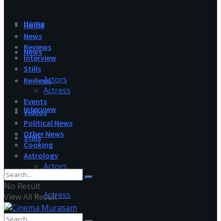
Home
Home
News
Reviews
News
Interview
Stills
Actors
Reviews
Actress
Events
Interview
Videos
Political News
Other News
Stills
Cooking
Astrology
Actors
No Result
Actress
View All Result