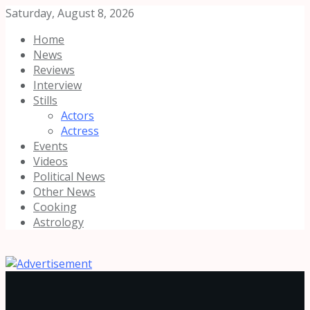
Saturday, August 8, 2026
Home
News
Reviews
Interview
Stills
Actors
Actress
Events
Videos
Political News
Other News
Cooking
Astrology