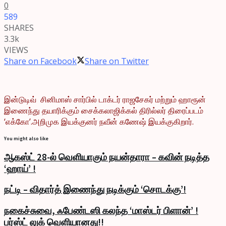
0
589
SHARES
3.3k
VIEWS
Share on Facebook
Share on Twitter
இன்டுடிவ் சினிமாஸ் சார்பில் டாக்டர் ராஜசேகர் மற்றும் ஹாரூன்
இணைந்து தயாரிக்கும் சைக்கலாஜிக்கல் திரில்லர் திரைப்படம்
‘எக்கோ’.அறிமுக இயக்குனர் நவீன் கணேஷ் இயக்குகிறார்.
You might also like
ஆகஸ்ட் 28-ல் வெளியாகும் நயன்தாரா – கவின் நடித்த
‘ஹாய்’ !
நட்டி – விதார்த் இணைந்து நடிக்கும் ‘சொடக்கு’!
நகைச்சுவை, ஃபேண்டஸி கலந்த ‘மாஸ்டர் பிளான்’ !
பர்ஸ்ட் லுக் வெளியானது!!