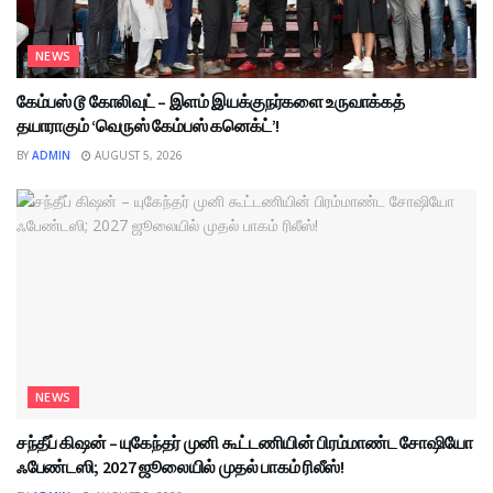
NEWS
கேம்பஸ் டூ கோலிவுட் – இளம் இயக்குநர்களை உருவாக்கத்
தயாராகும் ‘வெருஸ் கேம்பஸ் கனெக்ட்’!
BY
ADMIN
AUGUST 5, 2026
NEWS
சந்தீப் கிஷன் – யுகேந்தர் முனி கூட்டணியின் பிரம்மாண்ட சோஷியோ
ஃபேண்டஸி; 2027 ஜூலையில் முதல் பாகம் ரிலீஸ்!