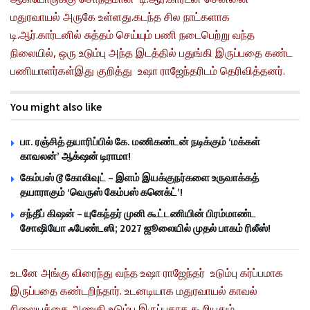
மதுரவாயல் அருகே உள்ளது.கடந்த சில நாட்களாக
டி.ஆர்.கார்டனில் சுத்தம் செய்யும் பணி நடைபெற்று வந்த
நிலையில், ஒரு உடும்பு அந்த இடத்தில் பதுங்கி இருப்பதை கண்ட
பணியாளர்கள்இது குறித்து உஷா ராஜேந்தரிடம் தெரிவித்தனர்.
You might also like
பா. ரஞ்சித் தயாரிப்பில் கே. மணிகண்டன் நடிக்கும் ‘மக்கள்
காவலன்’ ஆக்‌ஷன் டிராமா!
கேம்பஸ் டூ கோலிவுட் – இளம் இயக்குநர்களை உருவாக்கத்
தயாராகும் ‘வெருஸ் கேம்பஸ் கனெக்ட்’!
சந்தீப் கிஷன் – யுகேந்தர் முனி கூட்டணியின் பிரம்மாண்ட
சோஷியோ ஃபேண்டஸி; 2027 ஜூலையில் முதல் பாகம் ரிலீஸ்!
உடனே அங்கு விரைந்து வந்த உஷா ராஜேந்தர் உடும்பு கர்ப்பமாக
இருப்பதை கண்டறிந்தார். உடனடியாக மதுரவாயல் காவல்
நிலையத்தை அணுகி உடும்பு இருப்பதாக கூறியதும்,