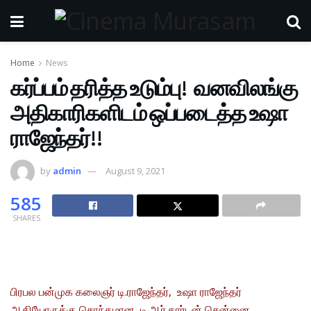
Home
News
கர்ப்பம் தரித்த உடும்பு! வனவிலங்கு
அதிகாரிகளிடம் ஒப்படைத்த உஷா
ராஜேந்தர்!!
by
admin
August 9, 2021
585
SHARES
பிரபல பன்முக கலைஞர் டி.ராஜேந்தர், உஷா ராஜேந்தர்
ஆகியோருக்கு சொந்தமான டி.ஆர்.கார்டன் சென்னை