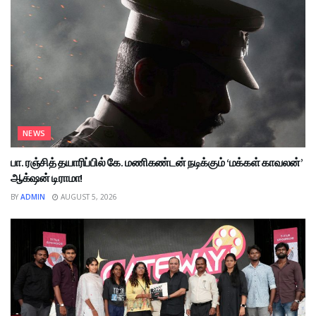
NEWS
பா. ரஞ்சித் தயாரிப்பில் கே. மணிகண்டன் நடிக்கும் ‘மக்கள் காவலன்’
ஆக்‌ஷன் டிராமா!
BY
ADMIN
AUGUST 5, 2026