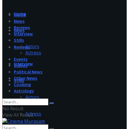
Home
Home
News
Reviews
News
Interview
Stills
Actors
Reviews
Actress
Events
Interview
Videos
Political News
Other News
Stills
Cooking
Astrology
Actors
No Result
Actress
View All Result