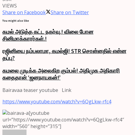
VIEWS
Share on Facebook
Share on Twitter
You might also like
கமல் அடுத்த கட்ட நகர்வு.! விலை போன
சினிமாக்காரர்கள்.!
ரஜினியை நம்பலாமா, கமல்ஜி! STR சொன்னதில் என்ன
தப்பு?
கமலை முடிக்க அலைகிற கும்பல்! அதிமுக அதிகாரி
கதைதான் ‘ஜனநாயகன்!’
Bairavaa
teaser
youtube Link
https://www.youtube.com/watch?
v=6QgLkw-rfc4
[youtube
url=”https://www.youtube.com/watch?v=6QgLkw-rfc4″
width=”560″ height=”315″]