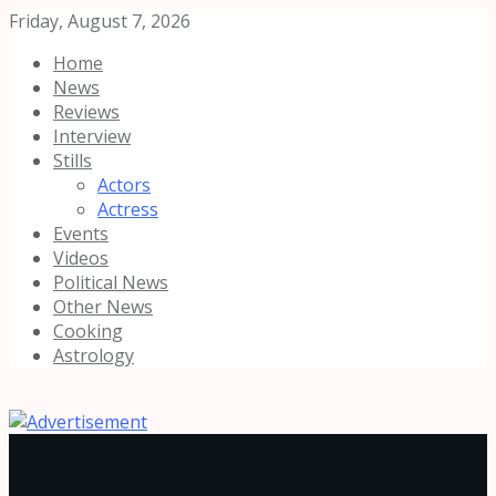
Friday, August 7, 2026
Home
News
Reviews
Interview
Stills
Actors
Actress
Events
Videos
Political News
Other News
Cooking
Astrology