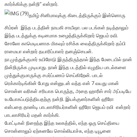
கார்க்கிக்கு நன்றி” என்றார்.
தமிழ் சினிமாவுக்கு கிடைத்திருக்கும் இன்னொரு
சிம்ரன் இந்த படத்தின் நாயகி சாயீஷா. பல படங்கள் நடித்தாலும்
இந்த படத்துக்கு கடினமாக உழைத்திருக்கிறார் ஜெயம் ரவி.
சோலோ காமெடியனாக மிகவும் ரசிக்க வைத்திருக்கிறார் தம்பி
ராமையா என்றார் தயாரிப்பாளர் தனஞ்செயன்.
நா.முத்துக்குமார் உயிரோடு இருந்திருந்தால் இந்த மேடையில் நான்
நின்றிருக்க முடியாது. நான் இந்த படத்தில் எழுதிய பாடல்களை
முத்துக்குமாருக்கு சமர்ப்பணம் செய்கிறேன். பாடல்
ரெக்கார்டிங்கின் போது என்னுடன் வந்த என் 7 வயது மகன்
சொன்ன வரிகள் சரியாக பொருந்த, அதை ஹாரீஸ் சார் அப்படியே
உபயோகப்படுத்தியதற்கு நன்றி. இயக்குனர்களின் ஹீரோ
என்பதை தாண்டி பாடலாசிரியர்களின் ஹீரோ ஜெயம் ரவி என்றார்
பாடலாசிரியர் மதன் கார்க்கி.
போட்டிகள் நிறைந்த இந்த உலகத்தில், எந்த ஒரு செய்தியை
சொன்னாலும் ஏற்கனவே சொல்லியாச்சு, எந்த டியூனை