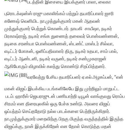
படத்தின் இசையை இயக்குனர் பாலா, லைகா
புரொடக்‌ஷன்ஸ் ராஜு மகாலிங்கம் மற்றும் தயாரிப்பாளர் ஐசரி
கணேஷ் வெளியிட நா.முத்துக்குமார் மகன் ஆதவன்
முத்துக்குமார் பெற்றுக் கொண்டார். நாயகி சாயீஷா, நடிகர்
பிரகாஷ்ராஜ், நடிகர் சங்க துணைத் தலைவர் பொன்வண்ணன்,
நடிகை சரண்யா பொன்வண்ணன், ஸ்டண்ட் மாஸ்டர் சில்வா,
எடிட்டர் மோகன், ஒளிப்பதிவாளர் திரு, நடிகர் உதயா, சாம் பால்,
எடிட்டர் ஆண்டனி, நடிகர் வருண், நடிகர் சண்முகராஜன்
ஆகியோரும் விழாவில் கலந்து கொண்டு சிறப்பித்தனர்.
வரவேற்று பேசிய தயாரிப்பளர் ஏ.எல்.அழகப்பன், “என்
மகன் விஜய் இயக்கிய படங்களிலேயே இது முற்றிலும் மாறுபட்ட
படம். ஹாரீஸ் ஜெயராஜுடன் பணியாற்றி டியூன் வாங்குவது ரொம்ப
சிரமம் என திரையுலகில் ஒரு பேச்சு உண்டு. அவரை விஜய்
ஒப்பந்தம் செய்ததோடு நல்ல பாடல்களை பெற்றிருக்கிறார்.
நா.முத்துக்குமார் மறைவிற்கு பிறகு மிகுந்த வருத்தத்தில் இருந்த
விஜய்க்கு, நான் இருக்கிறேன் என தோள் கொடுத்த மதன்