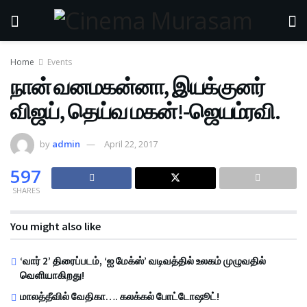
Home
Events
நான் வனமகன்னா, இயக்குனர்
விஜய், தெய்வ மகன்!-ஜெயம்ரவி.
by
admin
April 22, 2017
597
SHARES
You might also like
‘வார் 2’ திரைப்படம், ‘ஐ மேக்ஸ்’ வடிவத்தில் உலகம் முழுவதில்
வெளியாகிறது!
மாலத்தீவில் வேதிகா…. கலக்கல் போட்டோஷூட்!