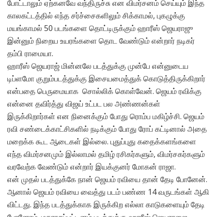
போட்டாலும் ஏற்கனவே வந்திருச்சு என விமர்சனம் செய்யும் இந்த
காலகட்டத்தில் எந்த சர்ச்சைகளிலும் சிக்காமல், புகழுக்கு
மயங்காமல் 50 படங்களை தொட்டிருக்கும் ஹாரீஸ் ஜெயராஜு
இன்னும் நிறைய உயரங்களை தொட வேண்டும் என்றார் நடிகர்
தம்பி ராமையா.
ஹாரீஸ் ஜெயராஜ் மின்னலே படத்துக்கு முன்பே என்னுடைய
டிப்ளமோ குறும்படத்துக்கு இசையமைத்துக் கொடுத்திருக்கிறார்
என்பதை பெருமையாக சொல்லிக் கொள்வேன். ஜெயம் ரவிக்கு
என்னை தவிர்த்து விஜய் உட்பட பல அண்ணன்கள்
இருக்கிறார்கள் என நினைக்கும் போது ரொம்ப மகிழ்ச்சி. ஜெயம்
ரவி சண்டைக்காட்சிகளில் நடிக்கும் போது ரோப் கட்டினால் அதை
மறைக்க கூட ஆடைகள் இல்லை. புதுப்புது கதைக்களங்களை
எந்த விமர்சனமும் இல்லாமல் தமிழ் ரசிகர்களும், விமர்சகர்களும்
வரவேற்க வேண்டும் என்றார் இயக்குனர் மோகன் ராஜா.
என் முதல் படத்துக்கே நான் ஜெயம் ரவியை தான் தேடி போனேன்.
ஆனால் ஜெயம் ரவியை வைத்து படம் பண்ண 14 வருடங்கள் ஆகி
விட்டது. இந்த படத்துக்காக இருக்கிற எல்லா காடுகளையும் தேடி
போனோம். மதராசப்பட்டினம் படத்துக்கு ஹாரீஸ் ஜெயராஜை