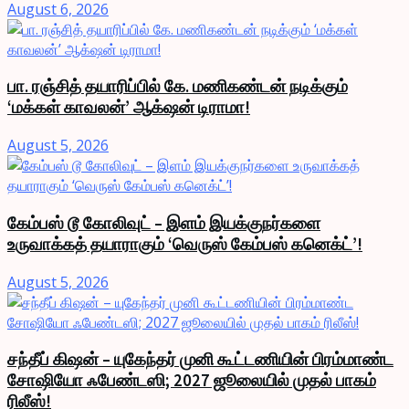
August 6, 2026
பா. ரஞ்சித் தயாரிப்பில் கே. மணிகண்டன் நடிக்கும்
‘மக்கள் காவலன்’ ஆக்‌ஷன் டிராமா!
August 5, 2026
கேம்பஸ் டூ கோலிவுட் – இளம் இயக்குநர்களை
உருவாக்கத் தயாராகும் ‘வெருஸ் கேம்பஸ் கனெக்ட்’!
August 5, 2026
சந்தீப் கிஷன் – யுகேந்தர் முனி கூட்டணியின் பிரம்மாண்ட
சோஷியோ ஃபேண்டஸி; 2027 ஜூலையில் முதல் பாகம்
ரிலீஸ்!