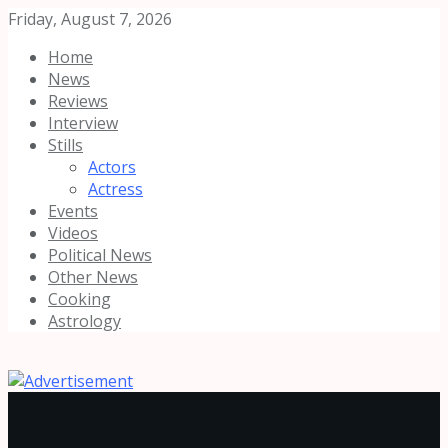
Friday, August 7, 2026
Home
News
Reviews
Interview
Stills
Actors
Actress
Events
Videos
Political News
Other News
Cooking
Astrology