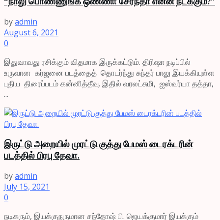
“நாலு பொண்ணுங்க ஒண்ணா சேர்ந்தா என்ன நடக்கும்?”
by
admin
August 6, 2021
0
இதுவாவது ரசிக்கும் விதமாக இருக்கட்டும். திரிஷா நடிப்பில்
உருவான கர்ஜனை படத்தைத் தொடர்ந்து சுந்தர் பாலு இயக்கியுள்ள
புதிய திரைப்படம் கன்னித்தீவு. இதில் வரலட்சுமி, ஐஸ்வர்யா தத்தா,
...
இருட்டு அறையில் முரட்டு குத்து பேமஸ் டைரக்டரின்
படத்தில் பிரபு தேவா.
by
admin
July 15, 2021
0
நடிகரும், இயக்குநருமான சந்தோஷ் பி. ஜெயக்குமார் இயக்கும்