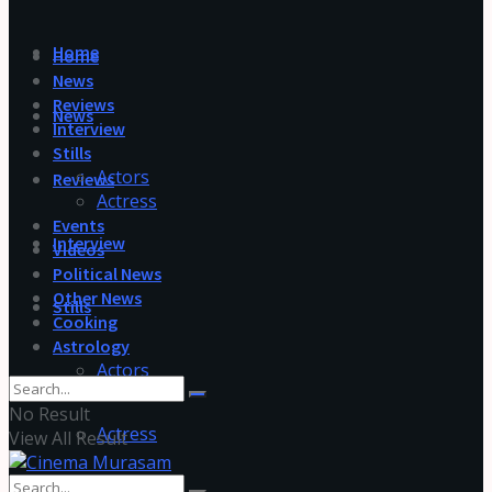
Home
Home
News
Reviews
News
Interview
Stills
Actors
Reviews
Actress
Events
Interview
Videos
Political News
Other News
Stills
Cooking
Astrology
Actors
No Result
Actress
View All Result